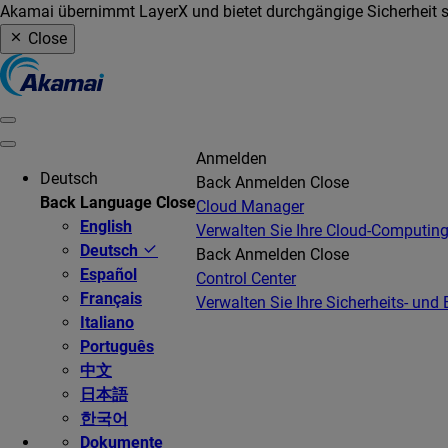
Akamai übernimmt LayerX und bietet durchgängige Sicherheit so
Close
Anmelden
Deutsch
Back
Anmelden
Close
Back
Language
Close
Cloud Manager
English
Verwalten Sie Ihre Cloud-Computing
Deutsch
Back
Anmelden
Close
Español
Control Center
Français
Verwalten Sie Ihre Sicherheits- und 
Italiano
Português
中文
日本語
한국어
Dokumente