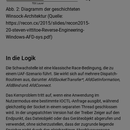
Abb. 2: Diagramm der geschichteten
Winsock-Architektur (Quelle:
https://recon.cx/2015/slides/recon2015-
20-steven-vittitoe-Reverse-Engineering-
Windows-AFD-sys.pdf)
In die Logik
Die Schwachstelle ist eine klassische Race-Bedingung, die zu
einem UAF-Szenario führt. Sie wirkt sich auf mehrere Dispatch-
Routinen aus, darunter
AfdSocketTransfer*
,
AfdGetInformation
,
AfdBind
und
AfdConnect
.
Das Kernproblem tritt auf, wenn eine Anwendung im
Nutzermodus eine bestimmte IOCTL-Anfrage ausgibt, während
gleichzeitig der Socket in einem separaten Thread geschlossen
wird. In der ungepatchten Version hat der Treiber Zeiger auf den
Endpunkt, das Dateiobjekt oder das Geräteobjekt abgerufen und
verwendet, ohne sicherzustellen, dass der zugrunde liegende