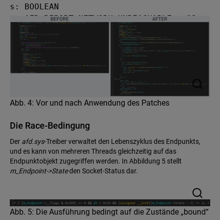
s: BOOLEAN

   AFD_REPORT_NETWORK_UNREACHABLE = 12  
# s: BOOLEAN

   AFD_DELIVERY_STATUS = 14  # q: 
SIO_DELIVERY_STATUS

   AFD_CANCEL_TL = 15  # s: void
Abb. 4: Vor und nach Anwendung des Patches
Die Race-Bedingung
Der
afd.sys
-Treiber verwaltet den Lebenszyklus des Endpunkts,
und es kann von mehreren Threads gleichzeitig auf das
Endpunktobjekt zugegriffen werden. In Abbildung 5 stellt
m_Endpoint->State
den Socket-Status dar.
Abb. 5: Die Ausführung bedingt auf die Zustände „bound“