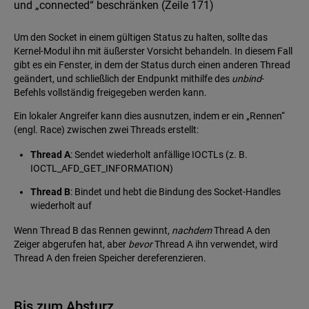
und „connected“ beschränken (Zeile 171)
Um den Socket in einem gültigen Status zu halten, sollte das
Kernel-Modul ihn mit äußerster Vorsicht behandeln. In diesem Fall
gibt es ein Fenster, in dem der Status durch einen anderen Thread
geändert, und schließlich der Endpunkt mithilfe des
unbind
-
Befehls vollständig freigegeben werden kann.
Ein lokaler Angreifer kann dies ausnutzen, indem er ein „Rennen“
(engl. Race) zwischen zwei Threads erstellt:
Thread A
: Sendet wiederholt anfällige IOCTLs (z. B.
IOCTL_AFD_GET_INFORMATION)
Thread B
: Bindet und hebt die Bindung des Socket-Handles
wiederholt auf
Wenn Thread B das Rennen gewinnt,
nachdem
Thread A den
Zeiger abgerufen hat, aber
bevor
Thread A ihn verwendet, wird
Thread A den freien Speicher dereferenzieren.
Bis zum Absturz