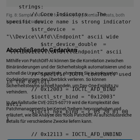
    strings:

        // Core Indicators - The 
Fig. 8: Sample YARA rule for identifying potential threats, both
specific device name is strong indicator

binaries and scripts
        $str_device  = 
"\\Device\\Afd\\Endpoint" ascii wide

	   $str_device_double  = 
Abschließende Gedanken
"\\\\Device\\\\Afd\\\\Endpoint" ascii

Mithilfe von PatchDiff-AI können Sie die Korrelation zwischen
Binäränderungen und der Sicherheitslogik automatisieren und so
schnell die Ursache ermitteln, ohne dass Sie in irrelevanten
        // Specific IOCTL constants used 
Codeänderungen den Überblick verlieren. So können
in the exploit

Sicherheitsteams schnell handeln, um Day-One-Exploits zu
        // 0x12003 = IOCTL_AFD_BIND

verhindern.
        $ioctl_str_bind = "0x12003" 
In der Fallstudie CVE-2025-60719 wird die Komplexität des
ascii

Patchmanagements bei Kernel-Treibern hervorgehoben und
        $ioctl_hex_bind = { 03 20 01 00 
erläutert, wie die Analyse des Tools PatchDiff-AI aufschlussreiche
}

Details für verschiedene Zwecke liefern kann.
        // 0x12113 = IOCTL_AFD_UNBIND
