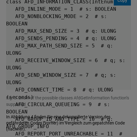
Copy
class AFD_INFORMATION_CLASS(IntEnum):

   AFD_INLINE_MODE = 1  # s: BOOLEAN

   AFD_NONBLOCKING_MODE = 2  # s: 
BOOLEAN

   AFD_MAX_SEND_SIZE = 3  # q: ULONG

   AFD_SENDS_PENDING = 4  # q: ULONG

   AFD_MAX_PATH_SEND_SIZE = 5  # q: 
ULONG

   AFD_RECEIVE_WINDOW_SIZE = 6  # q; s: 
ULONG

   AFD_SEND_WINDOW_SIZE = 7  # q; s: 
ULONG

   AFD_CONNECT_TIME = 8  # q: ULONG 
(seconds)

Fig. 3: Enum of the possible classes AfdGetInformation function’s
   AFD_CIRCULAR_QUEUEING = 9  # s: 
supported
BOOLEAN

In Abbildung 4 finden Sie eine dekompilierte Version des
   AFD_GROUP_ID_AND_TYPE = 10  # q: 
gefährdeten Codes (vorher) im Vergleich zum gepatchten Code
AFD_GROUP_INFO

(nachher).
   AFD_REPORT_PORT_UNREACHABLE = 11  # 