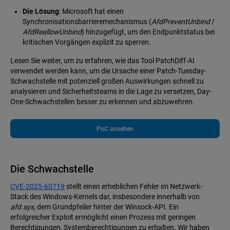
Die Lösung
: Microsoft hat einen
Synchronisationsbarrieremechanismus (
AfdPreventUnbind
/
AfdReallowUnbind
) hinzugefügt, um den Endpunktstatus bei
kritischen Vorgängen explizit zu sperren.
Lesen Sie weiter, um zu erfahren, wie das Tool PatchDiff-AI
verwendet werden kann, um die Ursache einer Patch-Tuesday-
Schwachstelle mit potenziell großen Auswirkungen schnell zu
analysieren und Sicherheitsteams in die Lage zu versetzen, Day-
One-Schwachstellen besser zu erkennen und abzuwehren.
PoC ansehen
Die Schwachstelle
CVE-2025-60719
stellt einen erheblichen Fehler im Netzwerk-
Stack des Windows-Kernels dar, insbesondere innerhalb von
afd.sys
, dem Grundpfeiler hinter der Winsock-API. Ein
erfolgreicher Exploit ermöglicht einen Prozess mit geringen
Berechtigungen, Systemberechtigungen zu erhalten. Wir haben