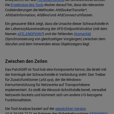
Die
Ergebnisse des Tools
deuten darauf hin, dass die relevanten
Codeänderungen die Methoden
AfdSocketTransfer*,
AfdGetInformation
,
AfdBind
und
AfdConnect
umfassen.
Ein genauerer Blick zeigt, dass die Ursache dieser Schwachstelle in
der Lebenszyklusverwaltung der AFD-Endpunktstruktur (mit dem
Namen
AFD_ENDPOINT
) und der fehlenden
Atomarität
(Synchronisierung von gleichzeitigen Vorgängen) zwischen dem
Abrufen und dem Verwenden eines Objektzeigers liegt.
Zwischen den Zeilen
Das PatchDiff-AI-Tool hob eine Komponente hervor, die direkt mit
der Kernlogik der Schwachstelle in Verbindung steht: Den Treiber
für Zusatzfunktionen (
afd.sys
), der die Windows-
Kernunterstützung für Netzwerke auf Transportebene
implementiert. Es stellt die Winsock-Schnittstelle bereit, verwaltet
Netzwerk-Sockets und kümmert sich um andere I/O-bezogene
Funktionalitäten.
Die Tool-Analyse basiert auf der
gepatchten Version
10.0.26100.7171 im Rahmen des Sicherheitsupdates
KB5068861