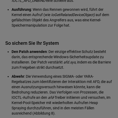
IOCTL_AFD_UNBIND
eine Schleife aus.
Ausführung
: Wenn das Rennen gewonnen wird, führt der
Kernel einen Aufruf (wie
IoGetRelatedDeviceObject)
auf dem
gefälschten Objekt des Angreifers aus, was eine Kernel-
Speichermanipulation zur Folge hat.
So sichern Sie Ihr System
Den Patch anwenden
: Der einzige effektive Schutz besteht
darin, das entsprechende Windows-Sicherheitsupdate zu
installieren. Der Patch verstärkt
afd.sys
, indem es die Barriere
zum Freigeben strikt durchsetzt.
Abwehr
: Die Verwendung eines SIGMA- oder YARA-
Regelsatzes zum Identifizieren der Interaktion mit AFD, die auf
einen Ausnutzungsversuch hinweisen könnte, kann die
Bedrohung reduzieren. Das Verfolgen von Prozessen, die
IOCTL-Aufrufe an den
afd
-Treiber initiieren und versuchen, im
Kernel-Pool-Speicher mit wiederholten Aufrufen Heap
Spraying durchzuführen, sind in den meisten Fällen
ausreichend (Abbildung 8).