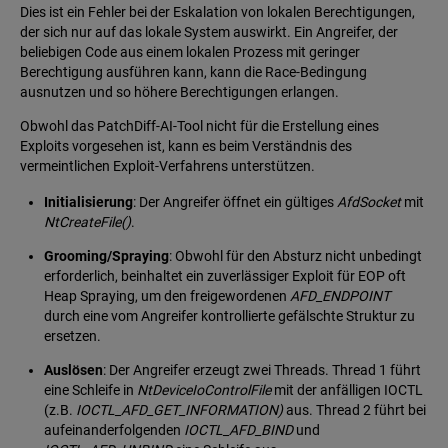
Dies ist ein Fehler bei der Eskalation von lokalen Berechtigungen,
der sich nur auf das lokale System auswirkt. Ein Angreifer, der
beliebigen Code aus einem lokalen Prozess mit geringer
Berechtigung ausführen kann, kann die Race-Bedingung
ausnutzen und so höhere Berechtigungen erlangen.
Obwohl das PatchDiff-AI-Tool nicht für die Erstellung eines
Exploits vorgesehen ist, kann es beim Verständnis des
vermeintlichen Exploit-Verfahrens unterstützen.
Initialisierung
: Der Angreifer öffnet ein gültiges
AfdSocket
mit
NtCreateFile()
.
Grooming/Spraying
: Obwohl für den Absturz nicht unbedingt
erforderlich, beinhaltet ein zuverlässiger Exploit für EOP oft
Heap Spraying, um den freigewordenen
AFD_ENDPOINT
durch eine vom Angreifer kontrollierte gefälschte Struktur zu
ersetzen.
Auslösen
: Der Angreifer erzeugt zwei Threads. Thread 1 führt
eine Schleife in
NtDeviceIoControlFile
mit der anfälligen IOCTL
(z.B.
IOCTL_AFD_GET_INFORMATION)
aus. Thread 2 führt bei
aufeinanderfolgenden
IOCTL_AFD_BIND
und