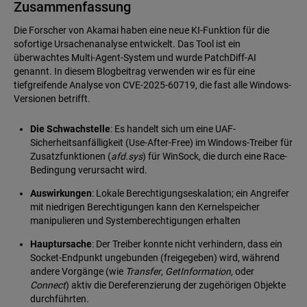
Zusammenfassung
Die Forscher von Akamai haben eine neue KI-Funktion für die
sofortige Ursachenanalyse entwickelt. Das Tool ist ein
überwachtes Multi-Agent-System und wurde PatchDiff-AI
genannt. In diesem Blogbeitrag verwenden wir es für eine
tiefgreifende Analyse von CVE-2025-60719, die fast alle Windows-
Versionen betrifft.
Die Schwachstelle
: Es handelt sich um eine UAF-
Sicherheitsanfälligkeit (Use-After-Free) im Windows-Treiber für
Zusatzfunktionen (
afd.sys
) für WinSock, die durch eine Race-
Bedingung verursacht wird.
Auswirkungen
: Lokale Berechtigungseskalation; ein Angreifer
mit niedrigen Berechtigungen kann den Kernelspeicher
manipulieren und Systemberechtigungen erhalten
Hauptursache
: Der Treiber konnte nicht verhindern, dass ein
Socket-Endpunkt ungebunden (freigegeben) wird, während
andere Vorgänge (wie
Transfer
,
GetInformation,
oder
Connect
) aktiv die Dereferenzierung der zugehörigen Objekte
durchführten.