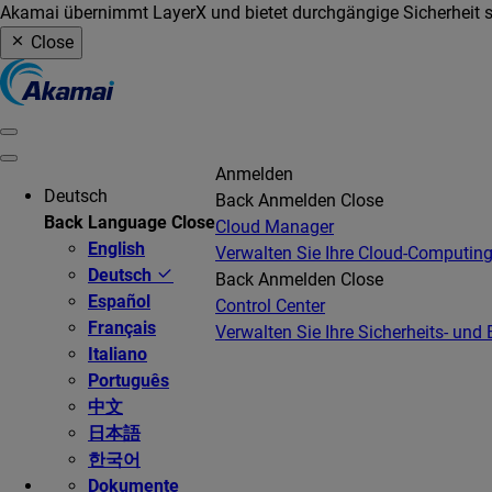
Akamai übernimmt LayerX und bietet durchgängige Sicherheit so
Close
Anmelden
Deutsch
Back
Anmelden
Close
Back
Language
Close
Cloud Manager
English
Verwalten Sie Ihre Cloud-Computing
Deutsch
Back
Anmelden
Close
Español
Control Center
Français
Verwalten Sie Ihre Sicherheits- und 
Italiano
Português
中文
日本語
한국어
Dokumente