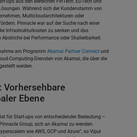
rt-ups aus den Bereichen FinTech, EDTech und
en Lösungen. Während sich der Kundenstamm von
ternehmen, Multicloudarchitekturen oder
ördern. Pinnacle war auf der Suche nach einer
die Infrastrukturkosten zu senken und das
 Abstriche bei Performance oder Skalierbarkeit.
eilnahme am Programm
Akamai Partner Connect
und
loud-Computing-Diensten von Akamai, die über die
gestellt werden.
: Vorhersehbare
baler Ebene
 ist für Start-ups von entscheidender Bedeutung –
 Pinnacle Group, sich an Akamai zu wenden.
Hyperscalern wie AWS, GCP und Azure“, so Vipul