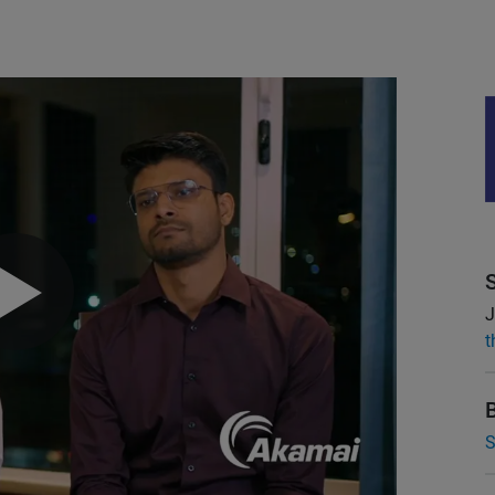
J
t
S