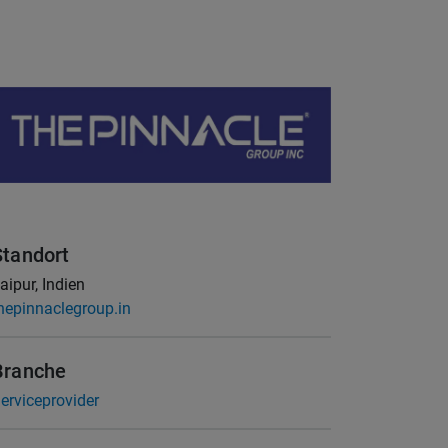
Standort
aipur, Indien
hepinnaclegroup.in
Branche
erviceprovider