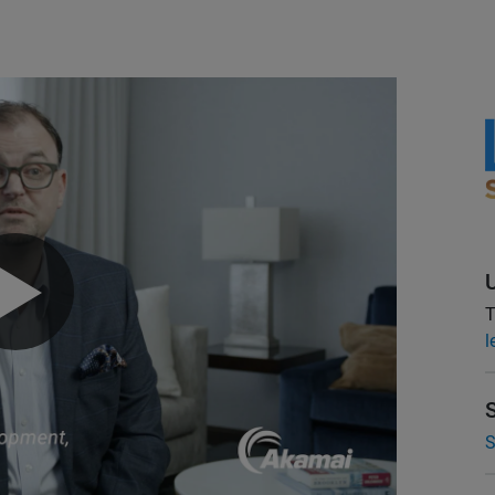
T
l
S