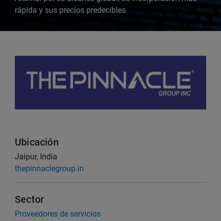
rápida y sus precios predecibles
Ubicación
Jaipur, India
thepinnaclegroup.in
Sector
Proveedores de servicios