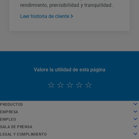
rendimiento, previsibilidad y tranquilidad.
Leer historia de cliente
Valore la utilidad de esta página
PRODUCTOS
English
Cloud computing
EMPRESA
Deutsch
Seguridad
Sobre nosotros
EMPLEO
Español
Distribución de contenido
Historia
Empleo
SALA DE PRENSA
Français
Todos los productos y pruebas
Liderazgo
Trabajar en Akamai
Sala de prensa
LEGAL Y CUMPLIMIENTO
Italiano