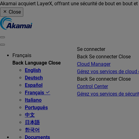
Akamai acquiert LayerX, offrant une sécurité de bout en bout et u
Close
Se connecter
Français
Back
Se connecter
Close
Back
Language
Close
Cloud Manager
English
Gérez vos services de cloud
Deutsch
Back
Se connecter
Close
Español
Control Center
Français
Gérez vos services de sécurit
Italiano
Português
中文
日本語
한국어
Documents