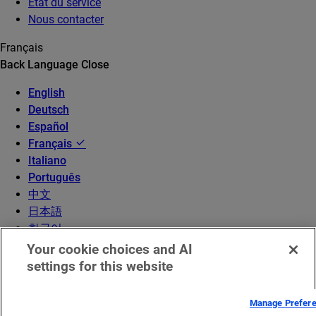
État du service
Nous contacter
Français
Back
Language
Close
English
Deutsch
Español
Français
Italiano
Português
中文
日本語
한국어
Your cookie choices and AI
settings for this website
Manage Prefer
© 2026 Akamai Technologies