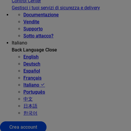
Control Center
Gestisci i tuoi servizi di sicurezza e delivery
Documentazione
Vendite
Supporto
Sotto attacco?
Italiano
Back
Language
Close
English
Deutsch
Español
Français
Italiano
Português
中文
日本語
한국어
Crea account