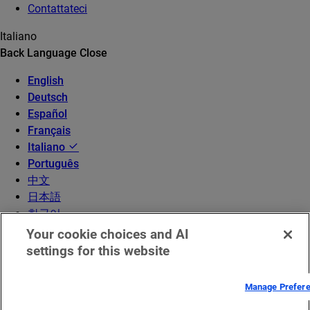
Contattateci
Italiano
Back
Language
Close
English
Deutsch
Español
Français
Italiano
Português
中文
日本語
한국어
Your cookie choices and AI
settings for this website
Manage Prefer
©2026 Akamai Technologies