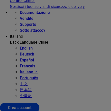
Control Center
Gestisci i tuoi servizi di sicurezza e delivery
Documentazione
Vendite
Supporto
Sotto attacco?
Italiano
Back
Language
Close
English
Deutsch
Español
Français
Italiano
Português
中文
日本語
한국어
Crea account