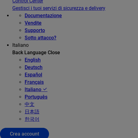
Control Center
Gestisci i tuoi servizi di sicurezza e delivery
Documentazione
Vendite
Supporto
Sotto attacco?
Italiano
Back
Language
Close
English
Deutsch
Español
Français
Italiano
Português
中文
日本語
한국어
Crea account