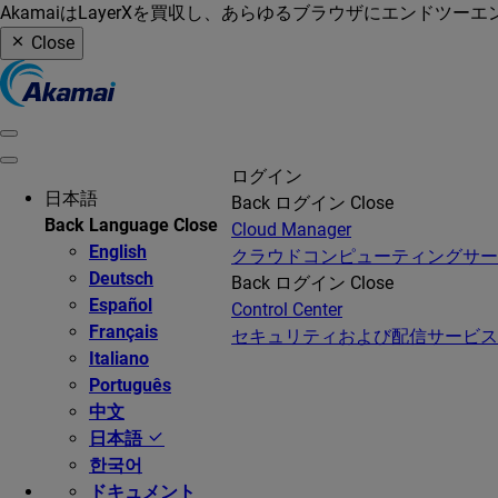
AkamaiはLayerXを買収し、あらゆるブラウザにエンドツ
Close
ログイン
日本語
Back
ログイン
Close
Back
Language
Close
Cloud Manager
English
クラウドコンピューティングサ
Deutsch
Back
ログイン
Close
Español
Control Center
Français
セキュリティおよび配信サービス
Italiano
Português
中文
日本語
한국어
ドキュメント