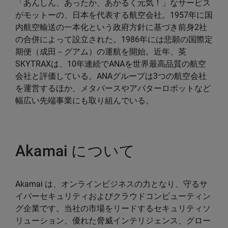
「あんしん、あったか、あかるく元気！」なサービス
がモットーの、日本を代表する航空会社。1957年に国
内航空輸送の一本化という政府方針に基づき前身2社
の合併によって設立された。1986年には悲願の国際定
期便（成田－グアム）の運航を開始。近年、英
SKYTRAXは、10年連続でANAを世界最高品質の航空
会社と評価している。ANAグループは3つの航空会社
を運営するほか、メタバースやアバターロボットなど
幅広い先端事業にも取り組んでいる。
Akamai について
Akamai は、オンラインビジネスの力となり、守るサ
イバーセキュリティおよびクラウドコンピューティン
グ企業です。当社の市場をリードするセキュリティソ
リューション、優れた脅威インテリジェンス、グロー