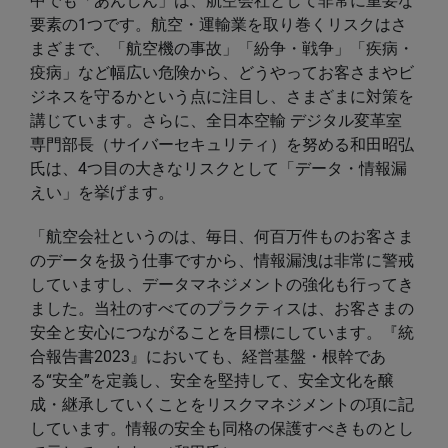
中でも「あんしん」は、航空会社として非常に重要な
要素の1つです。航空・運輸業を取り巻くリスクはさ
まざまで、「航空機の事故」「紛争・戦争」「疾病・
疫病」など幅広い危険から、どうやってお客さまやビ
ジネスを守るかという点に注目し、さまざまに対策を
講じています。さらに、全日本空輸 デジタル変革室
専門部長（サイバーセキュリティ）を努める和田昭弘
氏は、4つ目の大きなリスクとして「データ・情報漏
えい」を挙げます。
「航空会社というのは、毎日、何百万件ものお客さま
のデータを扱う仕事ですから、情報漏洩は非常に警戒
していますし、データマネジメントの強化も行ってき
ました。当社のすべてのプラクティスは、お客さまの
安全と安心につながることを目標にしています。『統
合報告書2023』においても、経営基盤・根幹であ
る“安全”を定義し、安全を堅持して、安全文化を醸
成・継承していくことをリスクマネジメントの項に記
しています。情報の安全も同格の保護すべきものとし