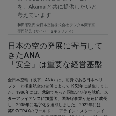
を、Akamaiと共に提供したいと
考えています
和田昭弘氏 全日本空輸株式会社 デジタル変革室
専門部長（サイバーセキュリティ）
日本の空の発展に寄与して
きたANA
「安全」は重要な経営基盤
全日本空輸（以下、ANA）は、前身である日本ヘリコ
プターと極東航空の合併によって1952年に誕生しまし
た。1986年には、悲願であった国際定期便を就航。ス
ターアライアンスに加盟後、国際線事業が急速に成長
し、2005年に黒字化を達成しました。2022年には、
英SKYTRAXのワールド・エアライン・スター・レイ