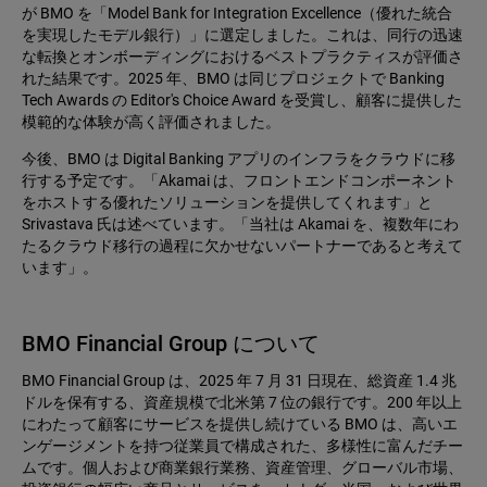
が BMO を「Model Bank for Integration Excellence（優れた統合
を実現したモデル銀行）」に選定しました。これは、同行の迅速
な転換とオンボーディングにおけるベストプラクティスが評価さ
れた結果です。2025 年、BMO は同じプロジェクトで Banking
Tech Awards の Editor's Choice Award を受賞し、顧客に提供した
模範的な体験が高く評価されました。
今後、BMO は Digital Banking アプリのインフラをクラウドに移
行する予定です。「Akamai は、フロントエンドコンポーネント
をホストする優れたソリューションを提供してくれます」と
Srivastava 氏は述べています。「当社は Akamai を、複数年にわ
たるクラウド移行の過程に欠かせないパートナーであると考えて
います」。
BMO Financial Group について
BMO Financial Group は、2025 年 7 月 31 日現在、総資産 1.4 兆
ドルを保有する、資産規模で北米第 7 位の銀行です。200 年以上
にわたって顧客にサービスを提供し続けている BMO は、高いエ
ンゲージメントを持つ従業員で構成された、多様性に富んだチー
ムです。個人および商業銀行業務、資産管理、グローバル市場、