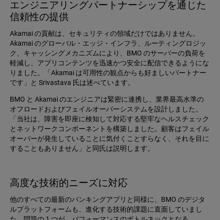
エンジニアリングパートナーシップを通じた
信頼性の提供
Akamai の貢献は、セキュリティの領域だけではありません。
Akamai のグローバル・エッジ・インフラ、ルーティングロジッ
ク、キャッシングメカニズムにより、BMO のサーバーの負荷を
軽減し、アプリコンテンツを迅速かつ安全に配信できるようにな
りました。「Akamai は可用性の観点からも好ましいパートナー
です」と Srivastava 氏は述べています。
BMO と Akamai のエンジニアは緊密に連携し、業界最高水準の
オフロードおよびフェイルオーバーシステムを設計しました。
「当社は、障害を即座に検知して対応する堅牢なヘルスチェック
とネットワークコンポーネントを構築しました。顧客はフェイル
オーバーが発生していることに気付くことすらなく、それを目に
することもありません」と同氏は説明します。
高度な技術的ニーズに対応
他のすべての最新のバンキングアプリと同様に、BMO のデジタ
ルプラットフォームも、進化する技術的課題に直面していまし
た。問題の 1 つが、パフォーマンスのボトルネックとなる