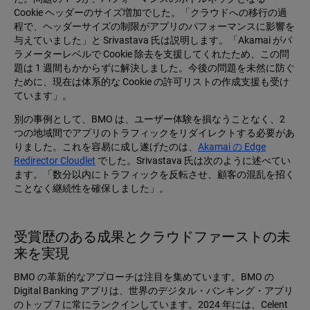
Cookie ヘッダーのサイズ増加でした。「クラウドへの移行の過
程で、ヘッダーサイズの制限がアプリのパフォーマンスに影響を
与えていました」と Srivastava 氏は説明します。「Akamai がパ
ラメーターレベルで Cookie 除去を支援してくれたため、この問
題は 1 週間もかからずに解決しました。今後の問題を未然に防ぐ
ために、現在は体系的な Cookie の許可リストの作成支援も受け
ています」。
別の事例として、BMO は、ユーザー体験を損なうことなく、2
つの地域間でアプリのトラフィックをリダイレクトする必要があ
りました。これを容易に成し遂げたのは、
Akamai の Edge
Redirector Cloudlet
でした。Srivastava 氏は次のように述べてい
ます。「数分以内にトラフィックを反転させ、顧客の混乱を招く
ことなく継続性を確保しました」。
受賞歴のある成果とクラウドファーストの未
来を実現
BMO の革新的なアプローチは注目を集めています。BMO の
Digital Banking アプリは、世界のデジタル・バンキング・アプリ
のトップ 7 に常にランクインしています。2024 年には、Celent