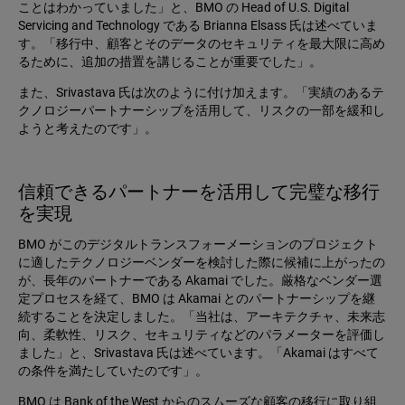
ことはわかっていました」と、BMO の Head of U.S. Digital
Servicing and Technology である Brianna Elsass 氏は述べていま
す。「移行中、顧客とそのデータのセキュリティを最大限に高め
るために、追加の措置を講じることが重要でした」。
また、Srivastava 氏は次のように付け加えます。「実績のあるテ
クノロジーパートナーシップを活用して、リスクの一部を緩和し
ようと考えたのです」。
信頼できるパートナーを活用して完璧な移行
を実現
BMO がこのデジタルトランスフォーメーションのプロジェクト
に適したテクノロジーベンダーを検討した際に候補に上がったの
が、長年のパートナーである Akamai でした。厳格なベンダー選
定プロセスを経て、BMO は Akamai とのパートナーシップを継
続することを決定しました。「当社は、アーキテクチャ、未来志
向、柔軟性、リスク、セキュリティなどのパラメーターを評価し
ました」と、Srivastava 氏は述べています。「Akamai はすべて
の条件を満たしていたのです」。
BMO は Bank of the West からのスムーズな顧客の移行に取り組