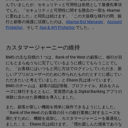
んでいましたが、セキュリティと可用性は依然として最優先事項
でした。「セキュリティと可用性に関する懸念の一部を Akamai
に委ねました」と同氏は続けます。「この大規模な移行の間、銀
行と顧客の保護に活躍したのは、
Akamai Bot Manager
、
Account
Protector
、そして
App & API Protector
でした。」
カスタマージャーニーの維持
BMO の主な目標の 1 つは、Bank of the West の顧客に、移行が目
にもとまらぬうちに完了しているように感じてもらうことでし
た。「お客様にはいつもと同じ方法でログインしていただき、新
しいアプリがユーザーのために作られたものだとすぐに感じてい
ただきたいと考えていました」と Elsass 氏は述べています。
BMO のチームは、顧客の認証情報、プロファイル、好みをスム
ーズに移行するとともに、受賞歴のある Digital Banking アプリの
体験に合わせた新機能を導入しました。
また、顧客が新しい機能を簡単に操作できるようにしました。
「Bank of the West のお客様の日々の銀行業務に対するニーズを
満たすために、機能を追加し、カスタマージャーニーを最適化し
ました」と、Elsass 氏は続けます。「慣れ親しんだ感覚でありな