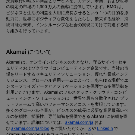
投資銀行の幅広い商品とサービスを、カナダ、米国、および世界
の特定の市場の 1,300 万人の顧客に提供しています。BMO は、
ビジネスと生活の利益を大胆に成長させるという 1 つの目的を原
動力に、世界にポジティブな変化をもたらし、繁栄する経済、持
続可能な未来、インクルーシブな社会の実現に向けて前進する取
り組みを行っています。
Akamai について
Akamai は、オンラインビジネスの力となり、守るサイバーセキ
ュリティおよびクラウドコンピューティング企業です。当社の市
場をリードするセキュリティソリューション、優れた脅威インテ
リジェンス、グローバル運用チームによって、あらゆる場所でエ
ンタープライズデータとアプリケーションを保護する多層防御を
利用いただけます。Akamai のフルスタック・クラウド・コンピ
ューティング・ソリューションは、世界で最も分散化されたプラ
ットフォームで高いパフォーマンスとコストを実現しています。
多くのグローバル企業が、ビジネスの成長に必要な業界最高レベ
ルの信頼性、拡張性、専門知識を提供できる Akamai に信頼を寄
せています。詳細については、
akamai.com/ja
およ
び
akamai.com/ja/blog
をご覧いただくか、
X
や
LinkedIn
で
Akamai Technologies をフォローしてください。