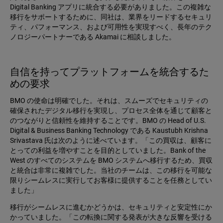
Digital Banking アプリに統合する必要がありました。この複雑な
移行をサポートするために、同社は、業界をリードするセキュリ
ティ、パフォーマンス、および可用性を実現すべく、長年のテク
ノロジーパートナーである Akamai に相談しました。
自信を持ってプラットフォームを統合するた
めの要求
BMO の使命は明確でした。それは、スムーズでセキュリティの
確保されたデジタル移行を実現し、プロセス全体を通じて顧客と
のつながりと信頼性を維持することです。BMO の Head of U.S.
Digital & Business Banking Technology である Kaustubh Krishna
Srivastava 氏は次のように述べています。「この買収は、顧客に
とっての利益を増やすことを目的としていました。Bank of the
West のすべてのシステムを BMO システムへ移行するため、買収
と統合は非常に複雑でした。当社のチームは、この移行を可能な
限りシームレスに実行してお客様に提供することを任務としてい
ました」
移行がシームレスに進むかどうかは、セキュリティと安定性にか
かっていました。「この転換に関する発表が大きな反響を受ける