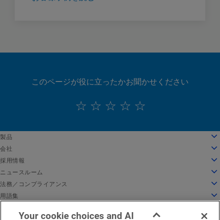
このページが役に立ったかお聞かせください
English
製品
Deutsch
クラウドコンピューティング
会社
Español
セキュリティ
会社情報
採用情報
Français
コンテンツデリバリー
沿革
採用情報
ニュースルーム
Italiano
すべての製品とトライアル
リーダーシップ
Akamai で働く
ニュースルーム
法務／コンプライアンス
Português
グローバルサービス
受賞歴
学生と新卒者
プレスリリース
法務
用語集
中文
取締役会
インクルーシブな職場環境
Akamai 関連ニュース
情報セキュリティコンプライアンス
API セキュリティとは
日本語
Your cookie choices and AI
イノベーションのためのインフラ
求人情報を検索
メディア向けリソース
Privacy Trust Center
CDN とは
EMEA における法的通知
サービス稼働状況
お問い合わせ