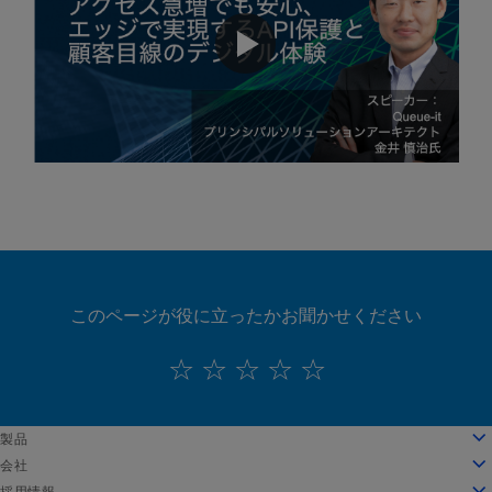
このページが役に立ったかお聞かせください
English
製品
Deutsch
クラウドコンピューティング
会社
Español
セキュリティ
会社情報