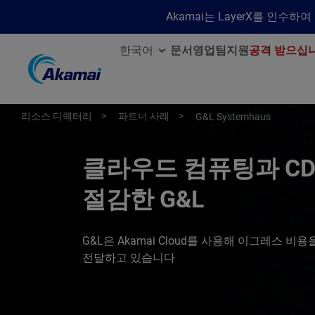
Akamai는 LayerX를 인
한국어
문서
영업팀
지원
공격 받으십
리소스 디렉터리
파트너 사례
G&L Systemhaus
클라우드 컴퓨팅과 CD
절감한 G&L
G&L은 Akamai Cloud를 사용해 이그레스 
전달하고 있습니다