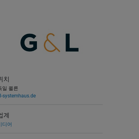
위치
독일 쾰른
l-systemhaus.de
업계
미디어