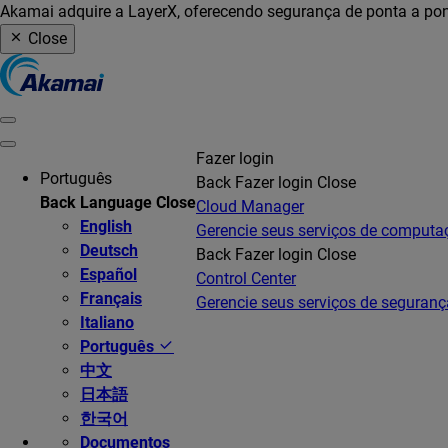
Akamai adquire a LayerX, oferecendo segurança de ponta a pon
Close
Fazer login
Português
Back
Fazer login
Close
Back
Language
Close
Cloud Manager
English
Gerencie seus serviços de comput
Deutsch
Back
Fazer login
Close
Español
Control Center
Français
Gerencie seus serviços de seguranç
Italiano
Português
中文
日本語
한국어
Documentos