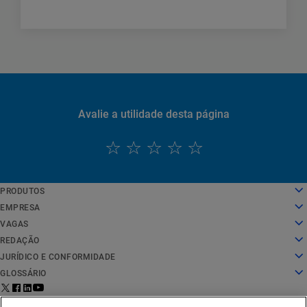
Avalie a utilidade desta página
PRODUTOS
English
Computação em nuvem
EMPRESA
Deutsch
Segurança
Sobre nós
VAGAS
Español
Entrega de conteúdo
História
Vagas
REDAÇÃO
Français
Todos os produtos e avaliações
Liderança
O trabalho na Akamai
Redação
JURÍDICO E CONFORMIDADE
Italiano
Serviços globais
Prêmios
Estudantes e recém-formados
Comunicados à imprensa
Jurídico
GLOSSÁRIO
Português
Conselho administrativo
Ambiente de trabalho inclusivo
Nas notícias
Conformidade com segurança da informação
O que é a segurança de APIs?
中文
Infraestrutura para inovação
Pesquisar cargos
Recursos de mídia
Privacy Trust Center
O que é uma CDN?
Aviso legal para
Status de
Entre em contato