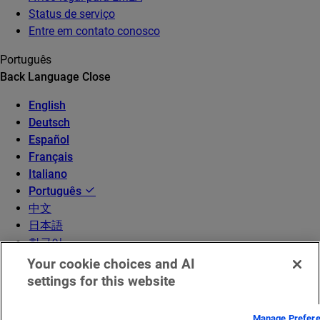
Status de serviço
Entre em contato conosco
Português
Back
Language
Close
English
Deutsch
Español
Français
Italiano
Português
中文
日本語
한국어
Your cookie choices and AI
settings for this website
Manage Prefer