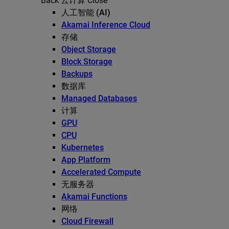
Back
云计算
Close
人工智能 (AI)
Akamai Inference Cloud
存储
Object Storage
Block Storage
Backups
数据库
Managed Databases
计算
GPU
CPU
Kubernetes
App Platform
Accelerated Compute
无服务器
Akamai Functions
网络
Cloud Firewall