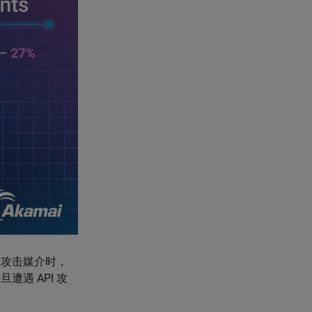
的攻击媒介时，
遭遇 API 攻