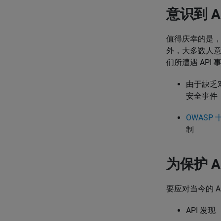
意识到 
值得庆幸的是，
外，大多数人意
们所遭遇 AP
由于缺乏
安全事件
OWASP 
制
为保护 
要应对当今的 
API 发现