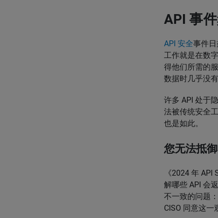
API 
API 安全
事件日
工作就是在数字
得他们所需的
数据时几乎没
许多 API 
法被传统安全
也是如此。
您无法抵御
《2024 年 A
解哪些 API
不一致的问题：尽
CISO 同意这