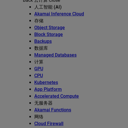
Back
云计算
Close
人工智能 (AI)
Akamai Inference Cloud
存储
Object Storage
Block Storage
Backups
数据库
Managed Databases
计算
GPU
CPU
Kubernetes
App Platform
Accelerated Compute
无服务器
Akamai Functions
网络
Cloud Firewall