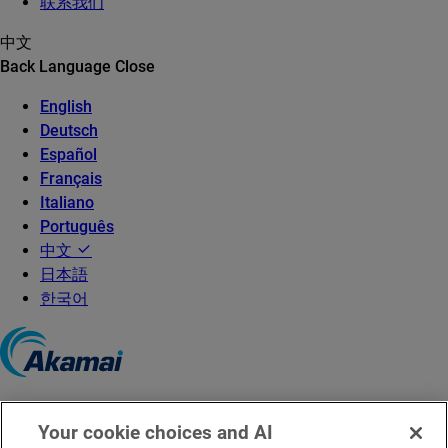
联系我们
中文
Back
Language
Close
English
Deutsch
Español
Français
Italiano
Português
中文
日本語
한국어
©2026 Akamai Technologies
Your cookie choices and AI