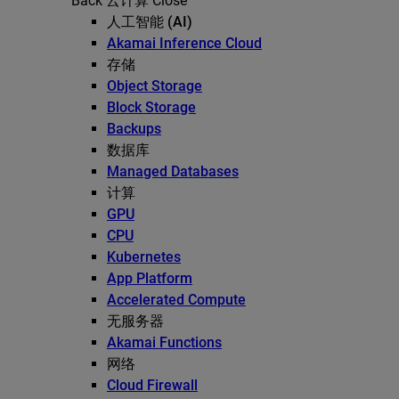
Back
云计算
Close
人工智能 (AI)
Akamai Inference Cloud
存储
Object Storage
Block Storage
Backups
数据库
Managed Databases
计算
GPU
CPU
Kubernetes
App Platform
Accelerated Compute
无服务器
Akamai Functions
网络
Cloud Firewall