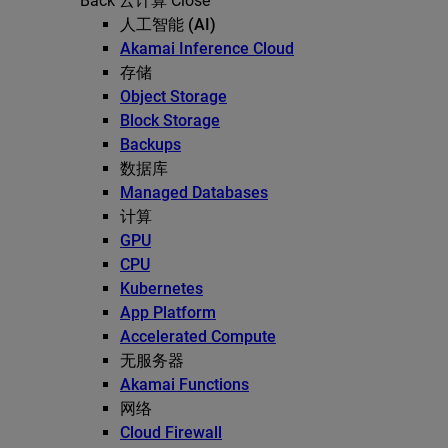
Back
云计算
Close
人工智能 (AI)
Akamai Inference Cloud
存储
Object Storage
Block Storage
Backups
数据库
Managed Databases
计算
GPU
CPU
Kubernetes
App Platform
Accelerated Compute
无服务器
Akamai Functions
网络
Cloud Firewall