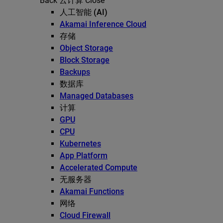
Back
云计算
Close
人工智能 (AI)
Akamai Inference Cloud
存储
Object Storage
Block Storage
Backups
数据库
Managed Databases
计算
GPU
CPU
Kubernetes
App Platform
Accelerated Compute
无服务器
Akamai Functions
网络
Cloud Firewall