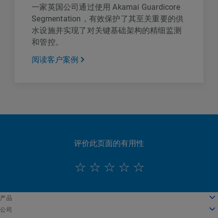
一家英国公司通过使用 Akamai Guardicore
Segmentation，有效保护了其至关重要的供
水设施并实现了对关键基础架构的精细监测
和管控。
阅读客户案例
评价此页面的有用性
English
产品
Deutsch
云计算
公司
Español
安全性
关于我们