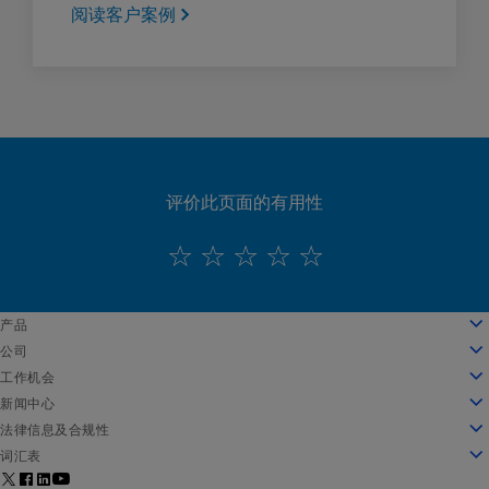
阅读客户案例
评价此页面的有用性
English
产品
Deutsch
云计算
公司
Español
安全性
关于我们
工作机会
Français
内容交付
公司发展历程
工作机会
新闻中心
Italiano
所有产品和试用机会
领导团队
在 Akamai 工作
新闻中心
法律信息及合规性
Português
全球服务
奖项
学生和应届毕业生
新闻稿
法律信息
词汇表
中文
董事会
包容性工作场所
媒体报道
信息安全合规
什么是 API 安全防护？