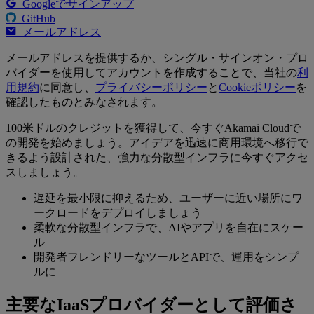
Googleでサインアップ
GitHub
メールアドレス
メールアドレスを提供するか、シングル・サインオン・プロ
バイダーを使用してアカウントを作成することで、当社の
利
用規約
に同意し、
プライバシーポリシー
と
Cookieポリシー
を
確認したものとみなされます。
100米ドルのクレジットを獲得して、今すぐAkamai Cloudで
の開発を始めましょう。アイデアを迅速に商用環境へ移行で
きるよう設計された、強力な分散型インフラに今すぐアクセ
スしましょう。
遅延を最小限に抑えるため、ユーザーに近い場所にワ
ークロードをデプロイしましょう
柔軟な分散型インフラで、AIやアプリを自在にスケー
ル
開発者フレンドリーなツールとAPIで、運用をシンプ
ルに
主要なIaaSプロバイダーとして評価さ