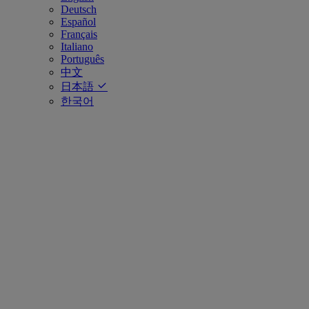
Deutsch
Español
Français
Italiano
Português
中文
日本語
한국어