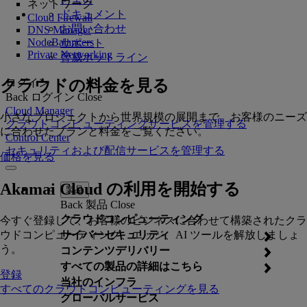
ネットワーク
ドキュメント
Cloud Firewall
お問い合わせ
DNS Manager
NodeBalancers
サポート
Private Networking
脅威ホットライン
クラウドの料金を見る
ログイン
Back
ログイン
Close
Cloud Manager
小さなプロジェクトから世界規模の展開まで、お客様のニーズ
クラウドコンピューティングサービスを管理する
に合わせたプランと料金をご覧ください。
Control Center
セキュリティおよび配信サービスを管理する
価格を見る
Akamai Cloud の利用を開始する
製品
Back
製品
Close
クラウドコンピューティング
今すぐ登録して、お客様のビジネスに合わせて構築されたクラ
ウドコンピューティング、エッジ、AI ツールを解放しましょ
サイバーセキュリティ
う。
コンテンツデリバリー
すべての製品の詳細はこちら
登録
当社のインフラ
すべてのクラウドコンピューティングを見る
グローバルサービス