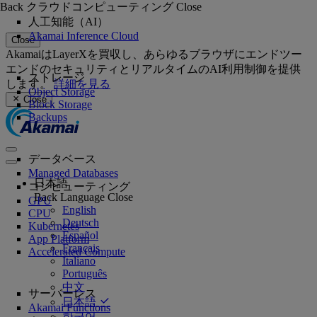
Back
クラウドコンピューティング
Close
人工知能（AI）
Akamai Inference Cloud
Close
AkamaiはLayerXを買収し、あらゆるブラウザにエンドツー
エンドのセキュリティとリアルタイムのAI利用制御を提供
ストレージ
します。
詳細を見る
Object Storage
Close
Block Storage
Backups
データベース
Managed Databases
日本語
コンピューティング
Back
Language
Close
GPU
English
CPU
Deutsch
Kubernetes
Español
App Platform
Français
Accelerated Compute
Italiano
Português
中文
サーバーレス
日本語
Akamai Functions
한국어