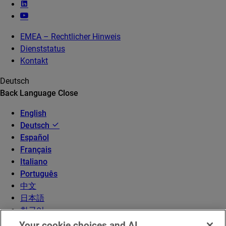
EMEA – Rechtlicher Hinweis
Dienststatus
Kontakt
Deutsch
Back
Language
Close
English
Deutsch
Español
Français
Italiano
Português
中文
日本語
한국어
Your cookie choices and AI