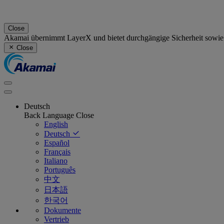
Close
Akamai übernimmt LayerX und bietet durchgängige Sicherheit sowie
Close
Deutsch
Back
Language
Close
English
Deutsch
Español
Français
Italiano
Português
中文
日本語
한국어
Dokumente
Vertrieb