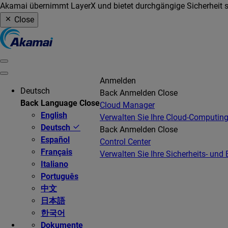
Akamai übernimmt LayerX und bietet durchgängige Sicherheit so
Close
Anmelden
Deutsch
Back
Anmelden
Close
Back
Language
Close
Cloud Manager
English
Verwalten Sie Ihre Cloud-Computing
Deutsch
Back
Anmelden
Close
Español
Control Center
Français
Verwalten Sie Ihre Sicherheits- und 
Italiano
Português
中文
日本語
한국어
Dokumente