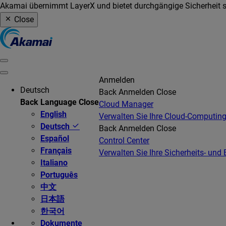
Akamai übernimmt LayerX und bietet durchgängige Sicherheit so
Close
Anmelden
Deutsch
Back
Anmelden
Close
Back
Language
Close
Cloud Manager
English
Verwalten Sie Ihre Cloud-Computing
Deutsch
Back
Anmelden
Close
Español
Control Center
Français
Verwalten Sie Ihre Sicherheits- und 
Italiano
Português
中文
日本語
한국어
Dokumente