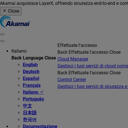
Akamai acquisisce LayerX, offrendo sicurezza end-to-end e contro
Close
Effettuate l'accesso
Italiano
Back
Effettuate l'accesso
Close
Back
Language
Close
Cloud Manager
English
Gestisci i tuoi servizi di cloud com
Deutsch
Back
Effettuate l'accesso
Close
Español
Control Center
Français
Gestisci i tuoi servizi di sicurezza e
Italiano
Português
中文
日本語
한국어
Documentazione