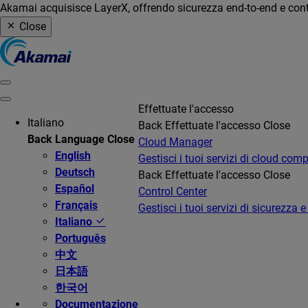
Akamai acquisisce LayerX, offrendo sicurezza end-to-end e contro
Close
Effettuate l'accesso
Italiano
Back
Effettuate l'accesso
Close
Back
Language
Close
Cloud Manager
English
Gestisci i tuoi servizi di cloud com
Deutsch
Back
Effettuate l'accesso
Close
Español
Control Center
Français
Gestisci i tuoi servizi di sicurezza e
Italiano
Português
中文
日本語
한국어
Documentazione