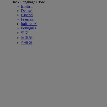
Back
Language
Close
English
Deutsch
Español
Français
Italiano
Português
中文
日本語
한국어