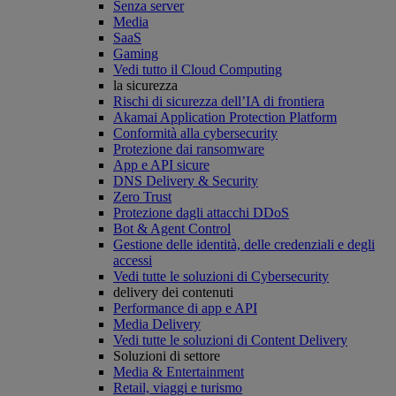
Senza server
Media
SaaS
Gaming
Vedi tutto il Cloud Computing
la sicurezza
Rischi di sicurezza dell’IA di frontiera
Akamai Application Protection Platform
Conformità alla cybersecurity
Protezione dai ransomware
App e API sicure
DNS Delivery & Security
Zero Trust
Protezione dagli attacchi DDoS
Bot & Agent Control
Gestione delle identità, delle credenziali e degli
accessi
Vedi tutte le soluzioni di Cybersecurity
delivery dei contenuti
Performance di app e API
Media Delivery
Vedi tutte le soluzioni di Content Delivery
Soluzioni di settore
Media & Entertainment
Retail, viaggi e turismo