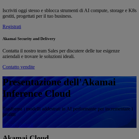
Iscriviti oggi stesso e sblocca strumenti di AI compute, storage e K8s
gestiti, progettati per il tuo business.
Registrati
Akamai Security and Delivery
Contatta il nostro team Sales per discutere delle tue esigenze
aziendali e trovare le soluzioni ideali.
Contatto vendite
Presentazione dell'Akamai
Inference Cloud
Trasforma i modelli addestrati in AI performante per incrementare i
profitti
Scopri i dettagli
Akamai
Cloud