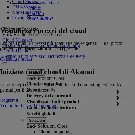
Cloud Firewall
Documentazione
DNS Manager
Vendite
NodeBalancers
Supporto
Private Networking
Sotto attacco?
Visualizza i prezzi del cloud
Effettuate l'accesso
Back
Effettuate l'accesso
Close
Cloud Manager
Esplora i piani e i prezzi più adatti alle tue esigenze — dai piccoli
Gestisci i tuoi servizi di cloud computing
progetti alle distribuzioni su scala globale.
Control Center
Gestisci i tuoi servizi di sicurezza e delivery
Consulta i prezzi
Iniziate con il cloud di Akamai
Prodotti
Back
Prodotti
Close
Cloud computing
Iscriviti oggi e accedi a strumenti di cloud computing, edge e IA
Cybersecurity
pensati per il tuo business.
Delivery dei contenuti
Registrati
Visualizzate tutti i prodotti
Vedi tutto il Cloud Computing
La nostra infrastruttura
Servizi globali
Soluzioni
Back
Soluzioni
Close
Cloud computing