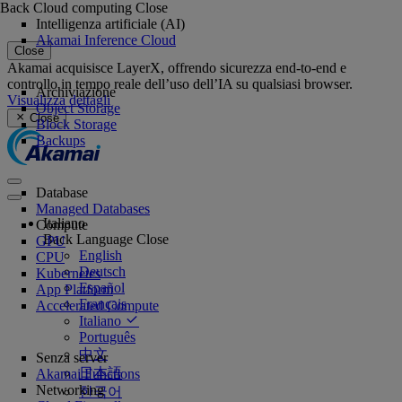
Back
Cloud computing
Close
Intelligenza artificiale (AI)
Akamai Inference Cloud
Close
Akamai acquisisce LayerX, offrendo sicurezza end-to-end e
controllo in tempo reale dell’uso dell’IA su qualsiasi browser.
Archiviazione
Visualizza dettagli
Object Storage
Close
Block Storage
Backups
Database
Managed Databases
Italiano
Compute
Back
Language
Close
GPU
English
CPU
Deutsch
Kubernetes
Español
App Platform
Français
Accelerated Compute
Italiano
Português
中文
Senza server
日本語
Akamai Functions
Networking
한국어