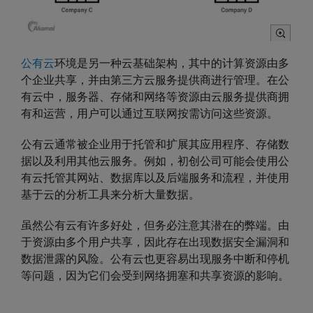
公有云
环境是另一种云基础架构，其中的计算资源由多
个企业共享，并由第三方云服务提供商进行管理。在公
有云中，服务器、存储和网络等资源由云服务提供商拥
有和运营，用户可以通过互联网按需访问这些资源。
公有云通常被企业用于托管和扩展其应用程序、存储数
据以及利用其他云服务。例如，初创公司可能会使用公
有云托管其网站、数据库以及后端服务和流程，并使用
基于云的分析工具来分析大量数据。
虽然公有云有许多好处，但务必注意其潜在的弊端。由
于资源由多个用户共享，因此存在出现数据安全漏洞和
数据泄露的风险。公有云也更容易出现服务中断和停机
等问题，因为它们会受到网络拥塞和共享资源的影响。