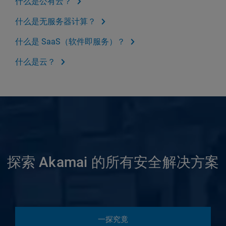
什么是公有云？
什么是无服务器计算？
什么是 SaaS（软件即服务）？
什么是云？
探索 Akamai 的所有安全解决方案
一探究竟