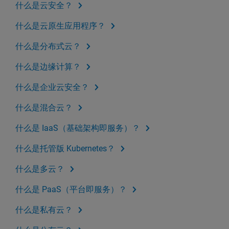
什么是云安全？
什么是云原生应用程序？
什么是分布式云？
什么是边缘计算？
什么是企业云安全？
什么是混合云？
什么是 IaaS（基础架构即服务）？
什么是托管版 Kubernetes？
什么是多云？
什么是 PaaS（平台即服务）？
什么是私有云？