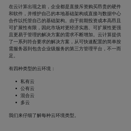
在云计算出现之前，企业都是直接斥资购买昂贵的硬件
和软件，并维护自己的本地基础架构或直接与数据中心
合作以托管自己的基础架构。由于前期投资成本高昂且
可扩展性有限，因此市场对更经济实惠、可扩展性更强
且更易于管理的解决方案的需求不断增加。云计算提供
了一系列符合要求的解决方案，从可快速配置的简单按
需服务器到包含企业级服务的第三方管理平台，不一而
足。
有四种类型的云环境：
私有云
公有云
混合云
多云
我们来仔细了解每种云环境类型。