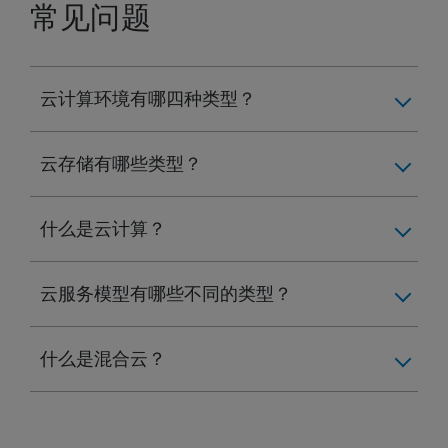
常见问题
云计算环境有哪四种类型？
云存储有哪些类型？
什么是云计算？
云服务模型有哪些不同的类型？
什么是混合云？