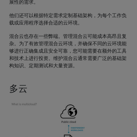
展性的需求。
他们还可以根据特定需求定制基础架构，为每个工作负
载或应用程序选择合适的云环境。
混合云也存在一些弊端。管理混合云可能成本高昂且复
杂。为了有效管理混合云环境，并确保不同的云环境能
够进行正确集成且安全可靠，您可能需要在额外的工具
和技术上进行投资。维护混合云通常需要广泛的基础架
构知识、定期测试和大量资源。
多云