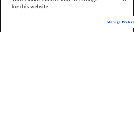
for this website
Manage Prefer
“正是借助 Akamai 的 Adaptive Media Delivery
(AMD) 等内容交付网络技术，我们才能为快速增
长的在线观众群提供高分辨率、无中断的内容。无
论是新观众，还是老观众，都能享受这种优质体
验。”
——Vidio 首席技术官 Tommy Sullivan
阅读客户案例
Adaptive Media Delivery 应用场景
了解 Adaptive Media Delivery 如何帮助您解决常见的业务问
题，并向用户大规模交付高质量媒体内容。
满足全球需求
动态插入广告