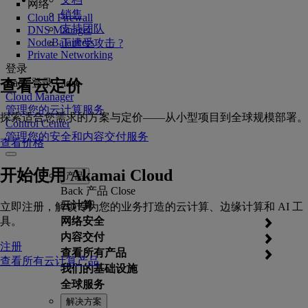
网络
销售
Cloud Firewall
支持团队
DNS Manager
NodeBalancers
正遭受攻击 ?
Private Networking
登录
查看云定价
Back
登录
Close
Cloud Manager
管理您的云计算服务
探索适合您需求的方案与定价——从小型项目到全球规模部署。
Control Center
管理您的安全和内容交付服务
查看价格
开始使用 Akamai Cloud
产品
Back
产品
Close
云计算
立即注册，解锁专为您的业务打造的云计算、边缘计算和 AI 工
具。
网络安全
内容交付
注册
查看所有产品
查看所有云计算产品
我们的基础设施
全球服务
解决方案