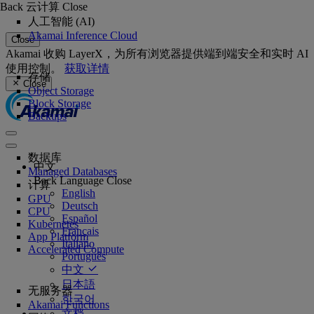
Back
云计算
Close
人工智能 (AI)
Akamai Inference Cloud
Close
Akamai 收购 LayerX，为所有浏览器提供端到端安全和实时 AI
使用控制。
获取详情
存储
Close
Object Storage
Block Storage
Backups
数据库
中文
Managed Databases
Back
Language
Close
计算
English
GPU
Deutsch
CPU
Español
Kubernetes
Français
App Platform
Italiano
Accelerated Compute
Português
中文
日本語
无服务器
한국어
Akamai Functions
文档