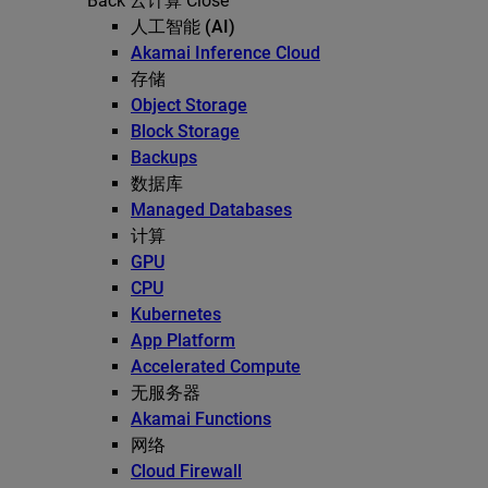
Back
云计算
Close
人工智能 (AI)
Akamai Inference Cloud
存储
Object Storage
Block Storage
Backups
数据库
Managed Databases
计算
GPU
CPU
Kubernetes
App Platform
Accelerated Compute
无服务器
Akamai Functions
网络
Cloud Firewall