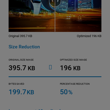
Original 395.7 KB
Optimized 196 KB
Size Reduction
ORIGINAL SIZE IMAGE
OPTIMIZED SIZE IMAGE
395.7
196
KB
KB
BYTES SAVED
PERCENTAGE REDUCTION
199.7
50
KB
%