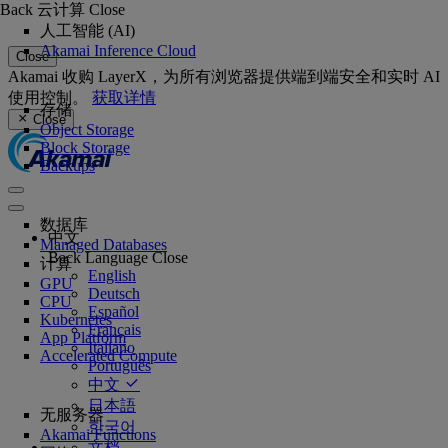
Back
云计算
Close
人工智能 (AI)
Akamai Inference Cloud
Close
Akamai 收购 LayerX，为所有浏览器提供端到端安全和实时 AI
使用控制。
获取详情
存储
Close
Object Storage
Block Storage
Backups
数据库
中文
Managed Databases
Back
Language
Close
计算
English
GPU
Deutsch
CPU
Español
Kubernetes
Français
App Platform
Italiano
Accelerated Compute
Português
中文
日本語
无服务器
한국어
Akamai Functions
文档