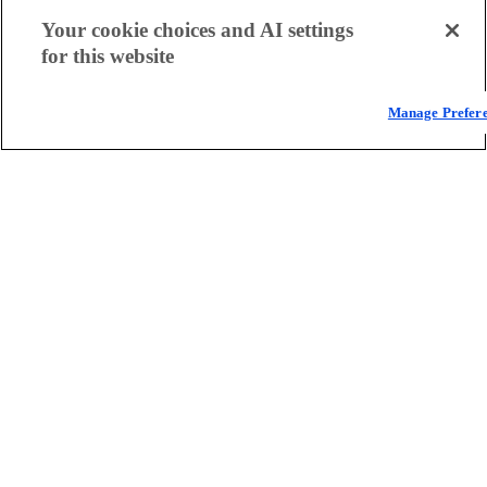
Your cookie choices and AI settings
for this website
Manage Prefer
00:00
00:00
Close
产品
Why Akamai
云计算
安全性
内容交付
所有产品和试用机会
全球服务