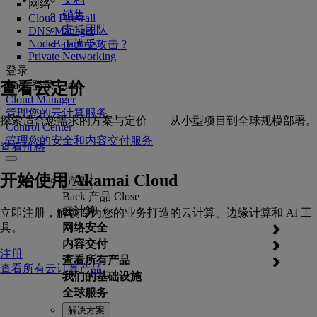
网络
销售
Cloud Firewall
支持团队
DNS Manager
NodeBalancers
正遭受攻击 ?
Private Networking
登录
查看云定价
Back
登录
Close
Cloud Manager
管理您的云计算服务
探索适合您需求的方案与定价——从小型项目到全球规模部署。
Control Center
管理您的安全和内容交付服务
查看价格
开始使用 Akamai Cloud
产品
Back
产品
Close
云计算
立即注册，解锁专为您的业务打造的云计算、边缘计算和 AI 工
具。
网络安全
内容交付
注册
查看所有产品
查看所有云计算产品
我们的基础设施
全球服务
解决方案