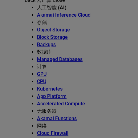
Back
云计算
Close
人工智能 (AI)
Akamai Inference Cloud
存储
Object Storage
Block Storage
Backups
数据库
Managed Databases
计算
GPU
CPU
Kubernetes
App Platform
Accelerated Compute
无服务器
Akamai Functions
网络
Cloud Firewall