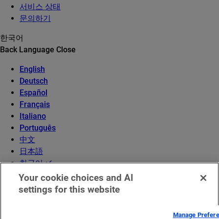
서비스 상태
문의하기
한국어
Back
Language
Close
English
Deutsch
Español
Français
Italiano
Português
中文
日本語
한국어
Your cookie choices and AI
settings for this website
Manage Prefer
©2026 Akamai Technologies