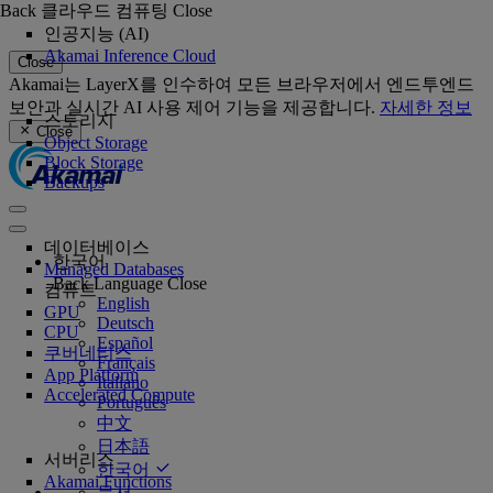
Back
클라우드 컴퓨팅
Close
인공지능 (AI)
Akamai Inference Cloud
Close
Akamai는 LayerX를 인수하여 모든 브라우저에서 엔드투엔드
보안과 실시간 AI 사용 제어 기능을 제공합니다.
자세한 정보
스토리지
Close
Object Storage
Block Storage
Backups
데이터베이스
한국어
Managed Databases
Back
Language
Close
컴퓨트
English
GPU
Deutsch
CPU
Español
쿠버네티스
Français
App Platform
Italiano
Accelerated Compute
Português
中文
日本語
서버리스
한국어
Akamai Functions
문서