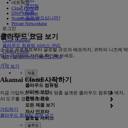
네트워킹
영업팀
Cloud Firewall
지원
DNS Manager
공격 받으십니까?
NodeBalancers
Private Networking
로그인
Back
로그인
Close
클라우드 요금 보기
Cloud Manager
클라우드 컴퓨팅 서비스 관리
소규모 프로젝트부터 글로벌 규모의 배포까지, 귀하의 니즈에 딱
Control Center
맞는 요금제와 가격을 확인해 보세요.
보안 및 딜리버리 서비스 관리
가격 보기
제품
Akamai Cloud 시작하기
Back
제품
Close
클라우드 컴퓨팅
사이버 보안
지금 가입하고 비즈니스에 맞춤 설계된 클라우드 컴퓨팅, 에지,
콘텐츠 전송
AI 도구를 경험해 보세요.
모든 제품 보기
가입하기
자사 인프라
클라우드 컴퓨팅 전체 보기
글로벌 서비스
솔루션