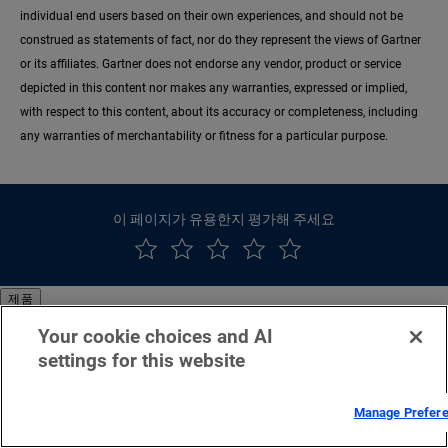
individual end users based on their own experiences, and should not be
construed as statements of fact, nor do they represent the views of Gartner
or its affiliates. Gartner does not endorse any vendor, product or service
depicted in this content nor makes any warranties, expressed or implied,
with respect to this content, about its accuracy or completeness, including
any warranties of merchantability or fitness for a particular purpose.
이 페이지가 유용한지 평가해 주세요
제품
Your cookie choices and AI
클라우드 컴퓨팅
settings for this website
보안
콘텐츠 전송
모든 제품 및 평가판
Manage Prefer
글로벌 서비스