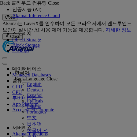
Back
클라우드 컴퓨팅
Close
인공지능 (AI)
Akamai Inference Cloud
Close
Akamai는 LayerX를 인수하여 모든 브라우저에서 엔드투엔드
보안과 실시간 AI 사용 제어 기능을 제공합니다.
자세한 정보
스토리지
Close
Object Storage
Block Storage
Backups
데이터베이스
한국어
Managed Databases
Back
Language
Close
컴퓨트
English
GPU
Deutsch
CPU
Español
쿠버네티스
Français
App Platform
Italiano
Accelerated Compute
Português
中文
日本語
서버리스
한국어
Akamai Functions
문서