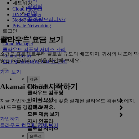
네트워킹
영업팀
Cloud Firewall
지원
DNS Manager
공격 받으십니까?
NodeBalancers
Private Networking
로그인
Back
로그인
Close
클라우드 요금 보기
Cloud Manager
클라우드 컴퓨팅 서비스 관리
소규모 프로젝트부터 글로벌 규모의 배포까지, 귀하의 니즈에 딱
Control Center
맞는 요금제와 가격을 확인해 보세요.
보안 및 딜리버리 서비스 관리
가격 보기
제품
Akamai Cloud 시작하기
Back
제품
Close
클라우드 컴퓨팅
사이버 보안
지금 가입하고 비즈니스에 맞춤 설계된 클라우드 컴퓨팅, 에지,
콘텐츠 전송
AI 도구를 경험해 보세요.
모든 제품 보기
가입하기
자사 인프라
클라우드 컴퓨팅 전체 보기
글로벌 서비스
솔루션