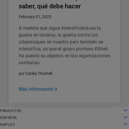
saber, qué debe hacer
February 01, 2023
A medida que sigue intensificándose la
guerra en Ucrania, la guerra contra los
ciberataques en nuestro país también se
intensifica, ya que el grupo prorruso Killnet
ha puesto su objetivo en las organizaciones
sanitarias.
por Carley Thornell
Más información
PRODUCTOS
English
Cloud computing
EMPRESA
Deutsch
Seguridad
Sobre nosotros
EMPLEO
Español