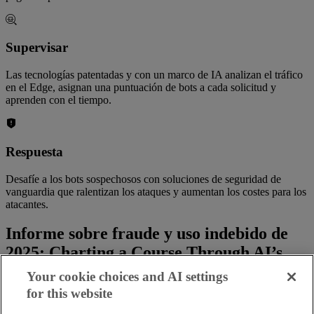
Supervisar
Las tecnologías patentadas y con un marco de IA analizan el tráfico
en el Edge, asignan una puntuación de bots a cada solicitud y
aprenden con el tiempo.
Respuesta
Desafíe a los bots sospechosos con soluciones de seguridad de
vanguardia que ralentizan los ataques y aumentan los costes para los
atacantes.
Informe sobre fraude y uso indebido de
2025: Charting a Course Through AI’s
Murky Waters
Your cookie choices and AI settings
for this website
Descubra qué regiones y sectores de todo el mundo se han visto más
afectados por una avalancha de bots de IA y cómo mantenerse por