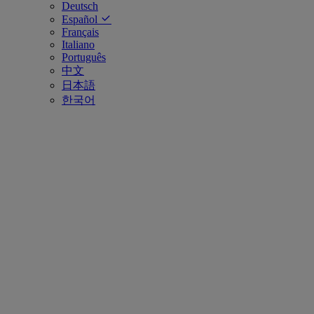
Deutsch
Español
Français
Italiano
Português
中文
日本語
한국어