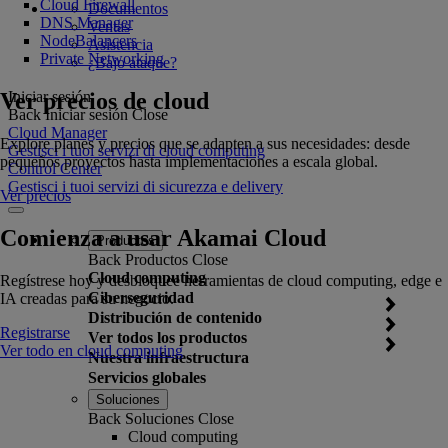
Cloud Firewall
Documentos
DNS Manager
Ventas
NodeBalancers
Asistencia
Private Networking
¿Bajo ataque?
Ver precios de cloud
Iniciar sesión
Back
Iniciar sesión
Close
Cloud Manager
Explore planes y precios que se adapten a sus necesidades: desde
Gestisci i tuoi servizi di cloud computing
pequeños proyectos hasta implementaciones a escala global.
Control Center
Gestisci i tuoi servizi di sicurezza e delivery
Ver precios
Comienza a usar Akamai Cloud
Productos
Back
Productos
Close
Cloud computing
Regístrese hoy y desbloquee herramientas de cloud computing, edge e
Ciberseguridad
IA creadas para su negocio.
Distribución de contenido
Registrarse
Ver todos los productos
Ver todo en cloud computing
Nuestra infraestructura
Servicios globales
Soluciones
Back
Soluciones
Close
Cloud computing