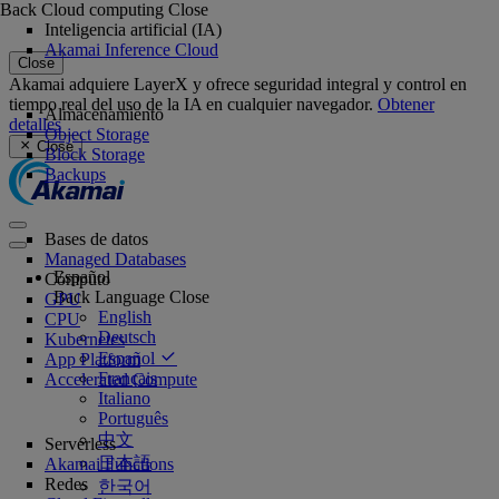
Back
Cloud computing
Close
Inteligencia artificial (IA)
Akamai Inference Cloud
Close
Akamai adquiere LayerX y ofrece seguridad integral y control en
tiempo real del uso de la IA en cualquier navegador.
Obtener
Almacenamiento
detalles
Object Storage
Close
Block Storage
Backups
Bases de datos
Managed Databases
Español
Cómputo
Back
Language
Close
GPU
English
CPU
Deutsch
Kubernetes
Español
App Platform
Français
Accelerated Compute
Italiano
Português
中文
Serverless
日本語
Akamai Functions
Redes
한국어