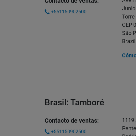
Contacto de ventas:
Aveni
Junio
+551150902500
Torre
CEP 
São P
Brazil
Cómo 
Brasil: Tamboré
Contacto de ventas:
1119 
Pente
+551150902500