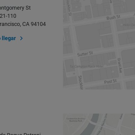
ontgomery St
 21-110
rancisco, CA 94104
llegar