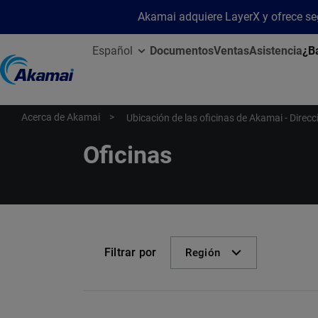
Akamai adquiere LayerX y ofrece segu
Español
Documentos
Ventas
Asistencia
¿B
Acerca de Akamai
Ubicación de las oficinas de Akamai - Direc
Oficinas
Filtrar por