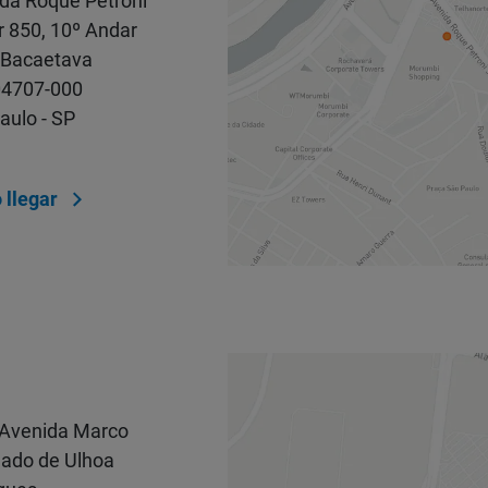
da Roque Petroni
r 850, 10º Andar
 Bacaetava
04707-000
aulo - SP
llegar
Avenida Marco
ado de Ulhoa