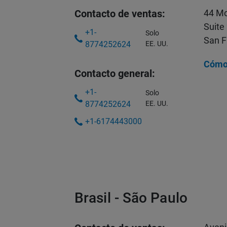
Contacto de ventas:
44 M
Suite
+1-
Solo
San F
8774252624
EE. UU.
Cómo 
Contacto general:
+1-
Solo
8774252624
EE. UU.
+1-6174443000
Brasil - São Paulo