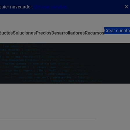
lquier navegador.
Obtener detalles
Crear cuenta
ductos
Soluciones
Precios
Desarrolladores
Recursos