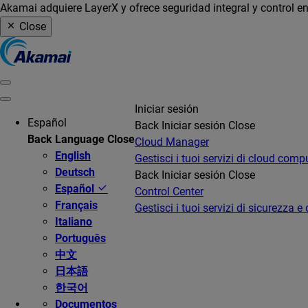
Akamai adquiere LayerX y ofrece seguridad integral y control en
Close
Iniciar sesión
Español
Back
Iniciar sesión
Close
Back
Language
Close
Cloud Manager
English
Gestisci i tuoi servizi di cloud comp
Deutsch
Back
Iniciar sesión
Close
Español
Control Center
Français
Gestisci i tuoi servizi di sicurezza e 
Italiano
Português
中文
日本語
한국어
Documentos